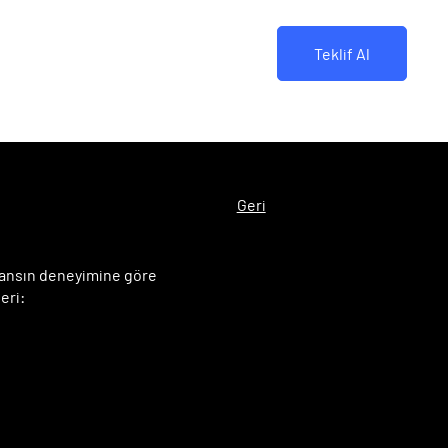
Teklif Al
sayfa
Kurumsal
Hizmetler
İletişim
Blog
Geri
ajansın deneyimine göre
eri: