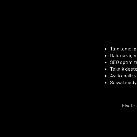
T
T
S
S
Tüm temel pa
Daha sık içe
SEO optimiz
Teknik dest
Aylık analiz
Sosyal medy
Fiyat :