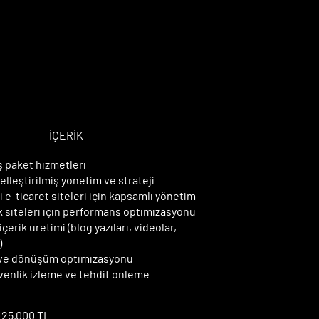
ÖZEL PAKET
ÖZEL PAKET
İÇERİK
 paket hizmetleri
leştirilmiş yönetim ve strateji
 e-ticaret siteleri için kapsamlı yönetim
k siteleri için performans optimizasyonu
çerik üretimi (blog yazıları, videolar,
)
i ve dönüşüm optimizasyonu
enlik izleme ve tehdit önleme
 125.000 TL