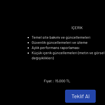
TEMEL PAKE
TEMEL PAKE
İÇERİK
Temel site bakımı ve güncellemeleri
Güvenlik güncellemeleri ve izleme
Aylık performans raporlaması
Küçük içerik güncellemeleri (metin ve görsel
değişiklikleri)
Fiyat : 15.000 TL
Teklif Al