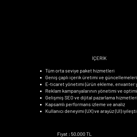
UZMAN PAKE
UZMAN PAKE
İÇERİK
Tüm orta seviye paket hizmetleri
Geniş çaplı içerik üretimi ve güncellemeler
E-ticaret yönetimi (ürün ekleme, envanter 
Reklam kampanyalarının yönetimi ve optim
Gelişmiş SEO ve dijital pazarlama hizmetler
Kapsamlı performans izleme ve analiz
Kullanıcı deneyimi (UX) ve arayüz (UI) iyileşt
Fiyat : 50.000 TL