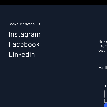
Sosyal Medyada Biz...
Instagram
Marka
Facebook
ulaşma
çözüml
Linkedin
Bül
E