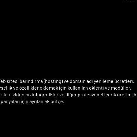
EK MALİYETLER
EK MALİYETLER
b sitesi barındırma (hosting) ve domain adı yenileme ücretleri.
sellik ve özellikler eklemek için kullanılan eklenti ve modüller.
ıları, videolar, infografikler ve diğer profesyonel içerik üretimi h
anyaları için ayrılan ek bütçe.