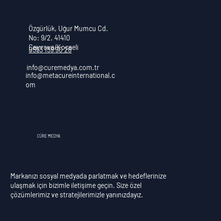
Özgürlük, Uğur Mumcu Cd.
No: 9/2, 41410
Çayırova/Kocaeli
0553 159 90 28
info@curemedya.com.tr
info@metacureinternational.c
om
CÜRE MEDYA
Markanızı sosyal medyada parlatmak ve hedeflerinize
ulaşmak için bizimle iletişime geçin. Size özel
çözümlerimiz ve stratejilerimizle yanınızdayız.