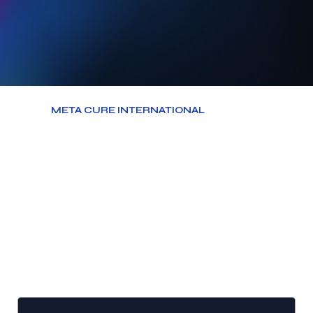
META CURE INTERNATIONAL
ile
Çalışmak İster misiniz?
Dijital dünyada markanızı bir
adım öne taşımak için
buradayız. Size özel
çözümlerimiz ve
stratejilerimizle, hedeflerinize
ulaşmanıza yardımcı olmaktan
mutluluk duyarız.
Ad
*