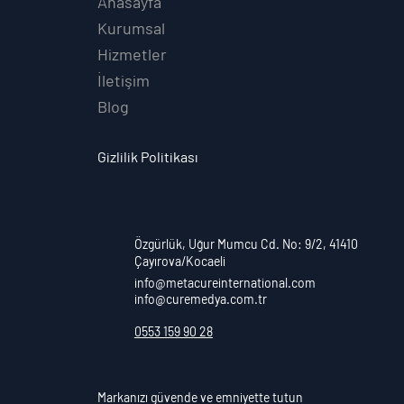
Anasayfa
Kurumsal
Hizmetler
İletişim
Blog
Gizlilik Politikası
Özgürlük, Uğur Mumcu Cd. No: 9/2, 41410
Çayırova/Kocaeli
info@metacureinternational.com
info@curemedya.com.tr
0553 159 90 28
​Markanızı güvende ve emniyette tutun