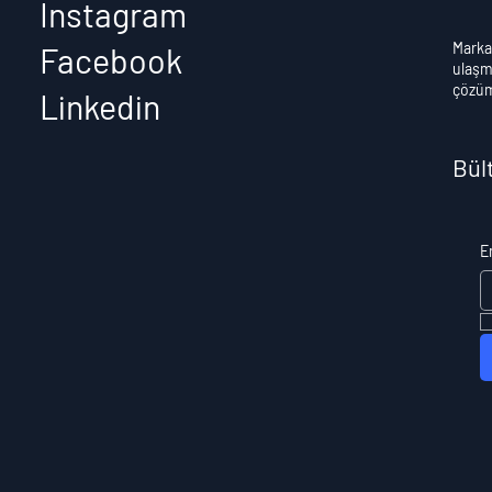
Instagram
Marka
Facebook
ulaşma
çözüml
Linkedin
Bül
E