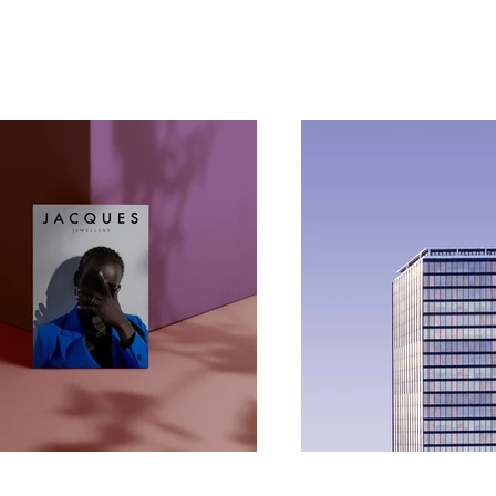
lgi için projelerime göz atın.