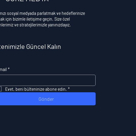
nızı sosyal medyada parlatmak ve hedeflerinize
k için bizimle iletişime geçin. Size özel
erimiz ve stratejilerimizle yanınızdayız.
tenimizle Güncel Kalın
mail
*
Evet, beni bülteninize abone edin.
*
Gönder