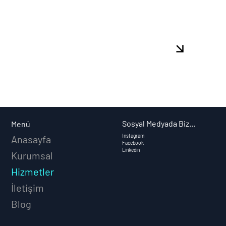
META-GOOGLE ADS Teknik Destek
Sosyal Medyada Biz...
Menü
Instagram
Anasayfa
Facebook
Linkedin
Kurumsal
Hizmetler
İletişim
Blog