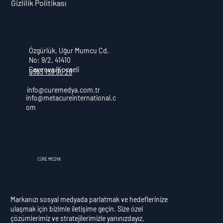
Gizlilik Politikası
Özgürlük, Uğur Mumcu Cd.
No: 9/2, 41410
Çayırova/Kocaeli
0553 159 90 28
info@curemedya.com.tr
info@metacureinternational.c
om
CÜRE MEDYA
Markanızı sosyal medyada parlatmak ve hedeflerinize
ulaşmak için bizimle iletişime geçin. Size özel
çözümlerimiz ve stratejilerimizle yanınızdayız.