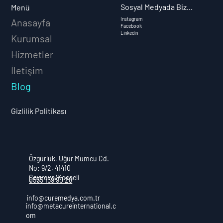
Sosyal Medyada Biz...
Menü
Instagram
Anasayfa
Facebook
Linkedin
Kurumsal
Hizmetler
İletişim
Blog
Gizlilik Politikası
Özgürlük, Uğur Mumcu Cd.
No: 9/2, 41410
Çayırova/Kocaeli
0553 159 90 28
info@curemedya.com.tr
info@metacureinternational.c
om