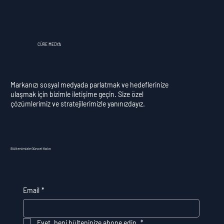
CÜRE MEDYA
Markanızı sosyal medyada parlatmak ve hedeflerinize
ulaşmak için bizimle iletişime geçin. Size özel
çözümlerimiz ve stratejilerimizle yanınızdayız.
Bültenimizle Güncel Kalın
Email
*
Evet, beni bülteninize abone edin.
*