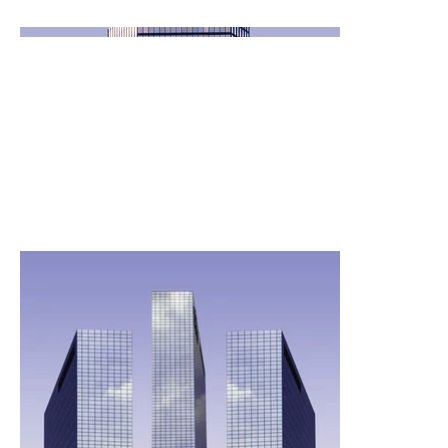
açıklamaları eklemek için Projeleri Yönet'e gidin.