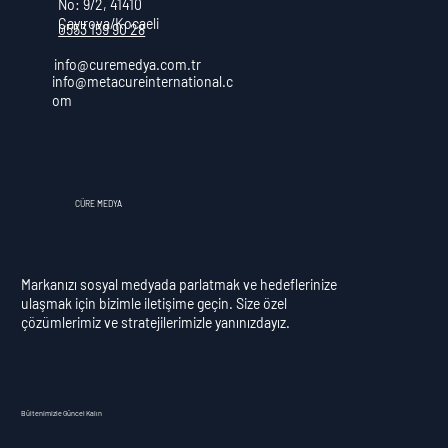
No: 9/2, 41410
Çayırova/Kocaeli
0553 159 90 28
info@curemedya.com.tr
info@metacureinternational.c
om
CÜRE MEDYA
Markanızı sosyal medyada parlatmak ve hedeflerinize
ulaşmak için bizimle iletişime geçin. Size özel
çözümlerimiz ve stratejilerimizle yanınızdayız.
Bültenimizle Güncel Kalın