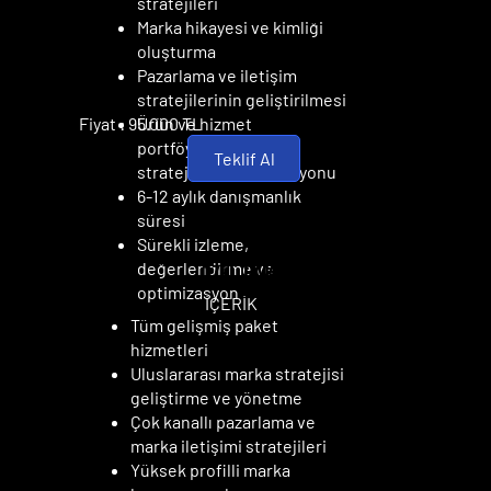
stratejileri
Marka hikayesi ve kimliği
oluşturma
Pazarlama ve iletişim
stratejilerinin geliştirilmesi
Fiyat : 95.000 TL
Ürün ve hizmet
portföyünün marka
Teklif Al
stratejisine entegrasyonu
6-12 aylık danışmanlık
süresi
Sürekli izleme,
ÖZEL PAKET
ÖZEL PAKET
değerlendirme ve
optimizasyon
İÇERİK
Tüm gelişmiş paket
hizmetleri
Uluslararası marka stratejisi
geliştirme ve yönetme
Çok kanallı pazarlama ve
marka iletişimi stratejileri
Yüksek profilli marka