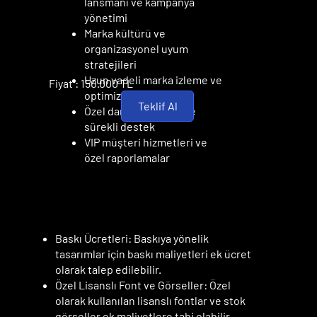
lansmanı ve kampanya
yönetimi
Marka kültürü ve
organizasyonel uyum
stratejileri
Uzun vadeli marka izleme ve
Fiyat : 150.000 TL
optimizasyon
Teklif Al
Özel danışman ekibi ve
sürekli destek
VIP müşteri hizmetleri ve
özel raporlamalar
EK MALİYETLER
EK MALİYETLER
Baskı Ücretleri: Baskıya yönelik
tasarımlar için baskı maliyetleri ek ücret
olarak talep edilebilir.
Özel Lisanslı Font ve Görseller: Özel
olarak kullanılan lisanslı fontlar ve stok
görseller ek maliyetlere tabi olabilir.