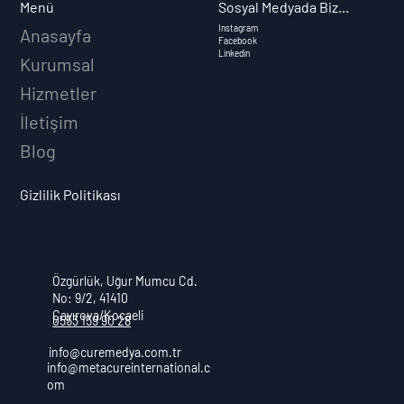
Sosyal Medyada Biz...
Menü
Instagram
Anasayfa
Facebook
Linkedin
Kurumsal
Hizmetler
İletişim
Blog
Gizlilik Politikası
Özgürlük, Uğur Mumcu Cd.
No: 9/2, 41410
Çayırova/Kocaeli
0553 159 90 28
info@curemedya.com.tr
info@metacureinternational.c
om