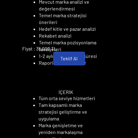
Mevcut marka analizi ve
değerlendirmesi
Temel marka stratejisi
önerileri
Hedef kitle ve pazar analizi
Rekabet analizi
Temel marka pozisyonlama
Fiyat : 35.000 TL
tavsiyeleri
1-2 aylık danışmanlık süresi
Teklif Al
Raporlama ve öneriler
UZMAN PAKET
UZMAN PAKET
İÇERİK
Tüm orta seviye hizmetleri
Tam kapsamlı marka
stratejisi geliştirme ve
uygulama
Marka genişletme ve
yeniden markalaşma