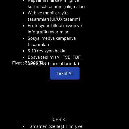
kurumsal tasarım çalışmaları
Web ve mobil arayüz
tasarımları (UI/UX tasarım)
Profesyonel illüstrasyon ve
infografik tasarımları
Sosyal medya kampanya
tasarımları
5-10 revizyon hakkı
Dosya teslimi (AI, PSD, PDF,
Fiyat : 35.000 TL
JPEG, PNG formatlarında)
Teklif Al
ÖZEL PAKET
ÖZEL PAKET
İÇERİK
Tamamen özelleştirilmiş ve