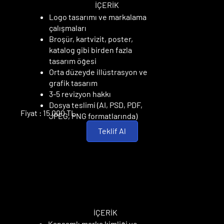
İÇERİK
Logo tasarımı ve markalama
çalışmaları
Broşür, kartvizit, poster,
katalog gibi birden fazla
tasarım öğesi
Orta düzeyde illüstrasyon ve
grafik tasarım
3-5 revizyon hakkı
Dosya teslimi (AI, PSD, PDF,
Fiyat : 15.000 TL
JPEG, PNG formatlarında)
Teklif Al
UZMAN PAKET
UZMAN PAKET
İÇERİK
Kapsamlı marka kimliği ve