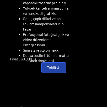
kapsamlı tasarım projeleri
Yüksek kaliteli animasyonlar
ve hareketli grafikler
Geniş çaplı dijital ve basılı
reklam kampanyaları için
tasarım
Profesyonel fotoğrafçılık ve
video düzenleme
entegrasyonu
Sınırsız revizyon hakkı
Dosya teslimi (tüm formatlar
Fiyat : 60.000 TL
+ kaynak dosyaları)
Teklif Al
EK MALİYETLER
EK MALİYETLER