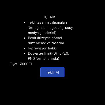
TEMEL PAKET
TEMEL PAKET
İÇERİK
Tekli tasarım çalışmaları
(örneğin, bir logo, afiş, sosyal
medya gönderisi)
Basit düzeyde görsel
düzenleme ve tasarım
1-2 revizyon hakkı
Dosya teslimi (PDF, JPEG,
PNG formatlarında)
Fiyat : 3000 TL
Teklif Al
STANDART PAKET
STANDART PAKET