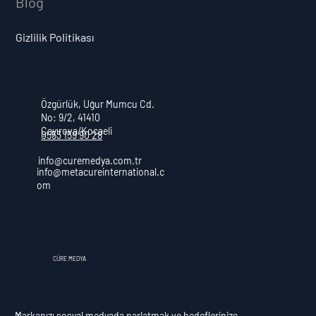
Blog
Gizlilik Politikası
Özgürlük, Uğur Mumcu Cd.
No: 9/2, 41410
Çayırova/Kocaeli
0553 159 90 28
info@curemedya.com.tr
info@metacureinternational.c
om
CÜRE MEDYA
Markanızı sosyal medyada parlatmak ve hedeflerinize