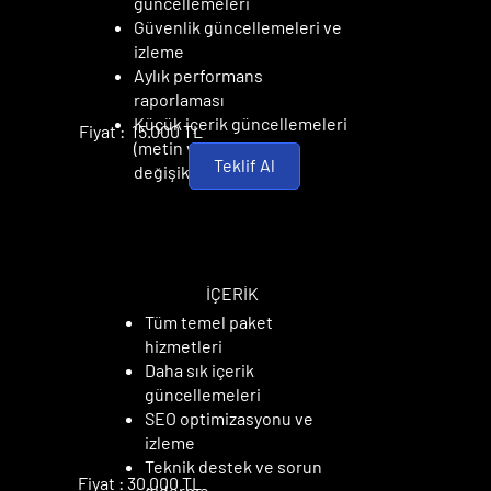
güncellemeleri
Güvenlik güncellemeleri ve
izleme
Aylık performans
raporlaması
Küçük içerik güncellemeleri
Fiyat : 15.000 TL
(metin ve görsel
Teklif Al
değişiklikleri)
STANDART PAKET
STANDART PAKET
İÇERİK
Tüm temel paket
hizmetleri
Daha sık içerik
güncellemeleri
SEO optimizasyonu ve
izleme
Teknik destek ve sorun
Fiyat : 30.000 TL
giderme