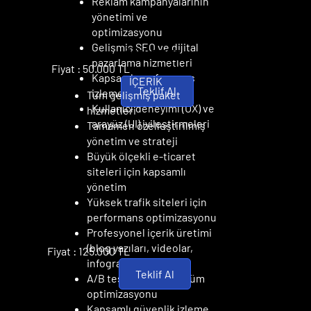
Reklam kampanyalarının
yönetimi ve
optimizasyonu
Gelişmiş SEO ve dijital
ÖZEL PAKET
ÖZEL PAKET
pazarlama hizmetleri
Fiyat : 50.000 TL
Kapsamlı performans
İÇERİK
Teklif Al
izleme ve analiz
Tüm gelişmiş paket
Kullanıcı deneyimi (UX) ve
hizmetleri
arayüz (UI) iyileştirmeleri
Tamamen özelleştirilmiş
yönetim ve strateji
Büyük ölçekli e-ticaret
siteleri için kapsamlı
yönetim
Yüksek trafik siteleri için
performans optimizasyonu
Profesyonel içerik üretimi
(blog yazıları, videolar,
Fiyat : 125.000 TL
infografikler)
Teklif Al
A/B testleri ve dönüşüm
optimizasyonu
Kapsamlı güvenlik izleme