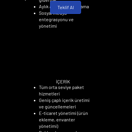
Aylık analiz ve raporlama
Teklif Al
Sosyal medya
entegrasyonu ve
yönetimi
UZMAN PAKET
UZMAN PAKET
İÇERİK
Tüm orta seviye paket
hizmetleri
Geniş çaplı içerik üretimi
ve güncellemeleri
E-ticaret yönetimi (ürün
ekleme, envanter
yönetimi)