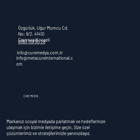
Özgürlük, Uğur Mumcu Cd.
No: 9/2, 41410
Çayırova/Kocaeli
0553 159 90 28
info@curemedya.com.tr
info@metacureinternational.c
om
CÜRE MEDYA
Markanızı sosyal medyada parlatmak ve hedeflerinize
ulaşmak için bizimle iletişime geçin. Size özel
çözümlerimiz ve stratejilerimizle yanınızdayız.