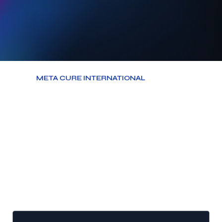
META CURE INTERNATIONAL
ile
Çalışmak İster misiniz?
Dijital dünyada markanızı bir
adım öne taşımak için
buradayız. Size özel
çözümlerimiz ve
stratejilerimizle, hedeflerinize
ulaşmanıza yardımcı olmaktan
mutluluk duyarız.
*
Ad