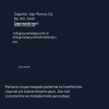
Özgürlük, Uğur Mumcu Cd.
No: 9/2, 41410
Çayırova/Kocaeli
0553 159 90 28
info@curemedya.com.tr
info@metacureinternational.c
om
CÜRE MEDYA
Markanızı sosyal medyada parlatmak ve hedeflerinize
ulaşmak için bizimle iletişime geçin. Size özel
çözümlerimiz ve stratejilerimizle yanınızdayız.