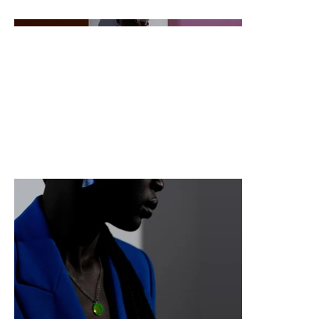
açıklamaları eklemek için Projeleri Yönet'e gidin.