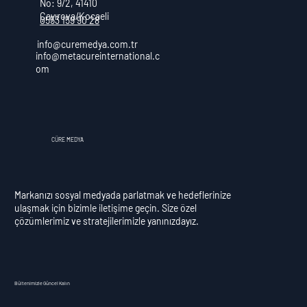
No: 9/2, 41410
Çayırova/Kocaeli
0553 159 90 28
info@curemedya.com.tr
info@metacureinternational.c
om
CÜRE MEDYA
Markanızı sosyal medyada parlatmak ve hedeflerinize
ulaşmak için bizimle iletişime geçin. Size özel
çözümlerimiz ve stratejilerimizle yanınızdayız.
Bültenimizle Güncel Kalın