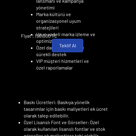
lansmanı ve kampanya
yönetimi
Marka kültürü ve
organizasyonel uyum
stratejileri
Uzun vadeli marka izleme ve
Fiyat : 150.000 TL
optimizasyon
Teklif Al
Özel danışman ekibi ve
sürekli destek
VIP müşteri hizmetleri ve
özel raporlamalar
EK MALİYETLER
EK MALİYETLER
Baskı Ücretleri: Baskıya yönelik
tasarımlar için baskı maliyetleri ek ücret
olarak talep edilebilir.
Özel Lisanslı Font ve Görseller: Özel
olarak kullanılan lisanslı fontlar ve stok
görseller ek maliyetlere tabi olabilir.