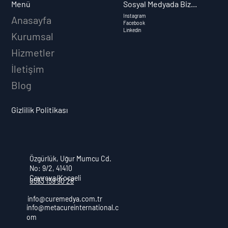
Sosyal Medyada Biz...
Menü
Instagram
Anasayfa
Facebook
Linkedin
Kurumsal
Hizmetler
İletişim
Blog
Gizlilik Politikası
Özgürlük, Uğur Mumcu Cd.
No: 9/2, 41410
Çayırova/Kocaeli
0553 159 90 28
info@curemedya.com.tr
info@metacureinternational.c
om