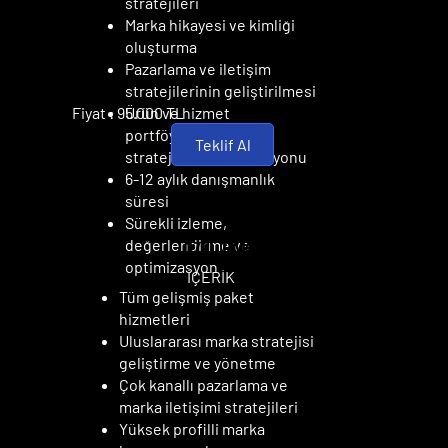
stratejileri
Marka hikayesi ve kimliği
oluşturma
Pazarlama ve iletişim
stratejilerinin geliştirilmesi
Fiyat : 95.000 TL
Ürün ve hizmet
portföyünün marka
Teklif Al
stratejisine entegrasyonu
6-12 aylık danışmanlık
süresi
Sürekli izleme,
ÖZEL PAKET
ÖZEL PAKET
değerlendirme ve
optimizasyon
İÇERİK
Tüm gelişmiş paket
hizmetleri
Uluslararası marka stratejisi
geliştirme ve yönetme
Çok kanallı pazarlama ve
marka iletişimi stratejileri
Yüksek profilli marka