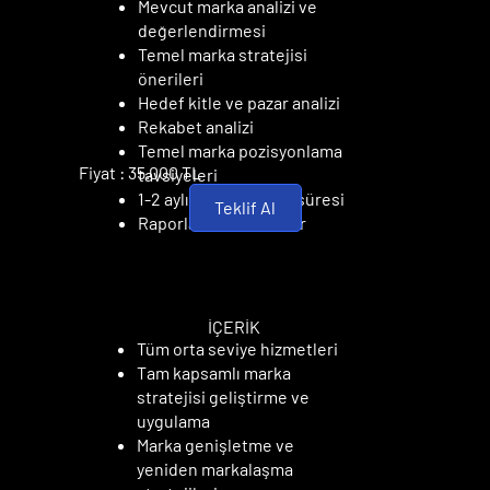
Mevcut marka analizi ve
değerlendirmesi
Temel marka stratejisi
önerileri
Hedef kitle ve pazar analizi
Rekabet analizi
Temel marka pozisyonlama
Fiyat : 35.000 TL
tavsiyeleri
1-2 aylık danışmanlık süresi
Teklif Al
Raporlama ve öneriler
UZMAN PAKET
UZMAN PAKET
İÇERİK
Tüm orta seviye hizmetleri
Tam kapsamlı marka
stratejisi geliştirme ve
uygulama
Marka genişletme ve
yeniden markalaşma