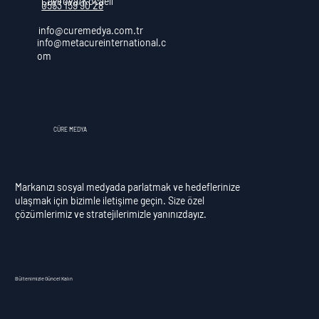
Çayırova/Kocaeli
0553 159 90 28
info@curemedya.com.tr
info@metacureinternational.c
om
CÜRE MEDYA
Markanızı sosyal medyada parlatmak ve hedeflerinize
ulaşmak için bizimle iletişime geçin. Size özel
çözümlerimiz ve stratejilerimizle yanınızdayız.
Bültenimizle Güncel Kalın