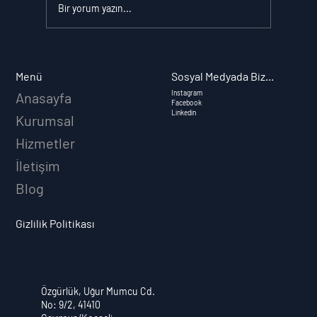
Bir yorum yazın...
Sosyal Medyada Biz...
Menü
Instagram
Anasayfa
Facebook
Kurumsal Kimlik: Markanızı Güçlendire
Linkedin
Kurumsal
Temel Unsurlar
Hizmetler
İletişim
Blog
Gizlilik Politikası
Özgürlük, Uğur Mumcu Cd.
No: 9/2, 41410