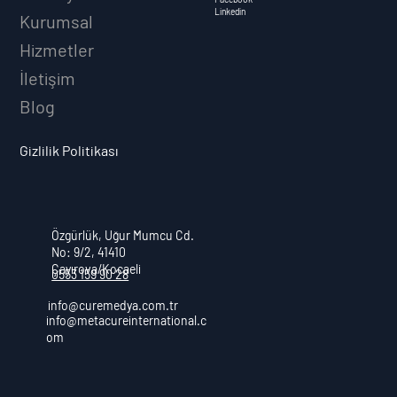
Sosyal Medya Yönetimi: Markanızı Dijit
Linkedin
Kurumsal
Dünyada Nasıl Güçlendirebilirsiniz?
Hizmetler
İletişim
Blog
Gizlilik Politikası
Özgürlük, Uğur Mumcu Cd.
No: 9/2, 41410
Çayırova/Kocaeli
0553 159 90 28
info@curemedya.com.tr
info@metacureinternational.c
om