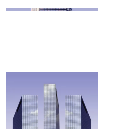
açıklamaları eklemek için Projeleri Yönet'e gidin.