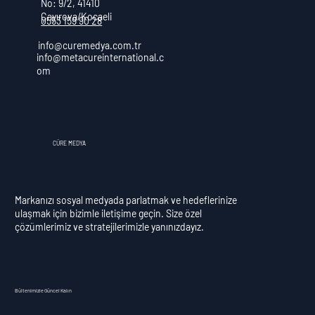
No: 9/2, 41410
Çayırova/Kocaeli
0553 159 90 28
info@curemedya.com.tr
info@metacureinternational.c
om
CÜRE MEDYA
Markanızı sosyal medyada parlatmak ve hedeflerinize
ulaşmak için bizimle iletişime geçin. Size özel
çözümlerimiz ve stratejilerimizle yanınızdayız.
Bültenimizle Güncel Kalın